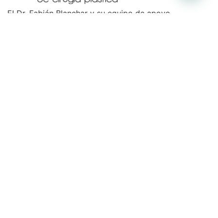
El Dr. Fabián Blanchar y su equipo de apoyo
comparten el mismo compromiso de excelencia.
Seguridad, arte y ciencia al servicio de la armonía que
buscas.
Contacto
(+57) 321 342 1423
Clinica Colombiana de Cirugía Plástica
Lunes – Viernes 7:30 – 5:30
Links de interés
Cirugías
Inicio
Liposucción