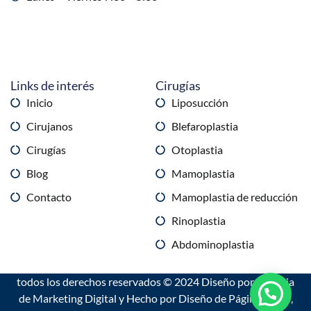
Links de interés
Cirugías
Inicio
Liposucción
Cirujanos
Blefaroplastia
Cirugías
Otoplastia
Blog
Mamoplastia
Contacto
Mamoplastia de reducción
Rinoplastia
Abdominoplastia
todos los derechos reservados © 2024 Diseño por
Agencia
de Marketing Digital
y Hecho por
Diseño de Páginas Web
,