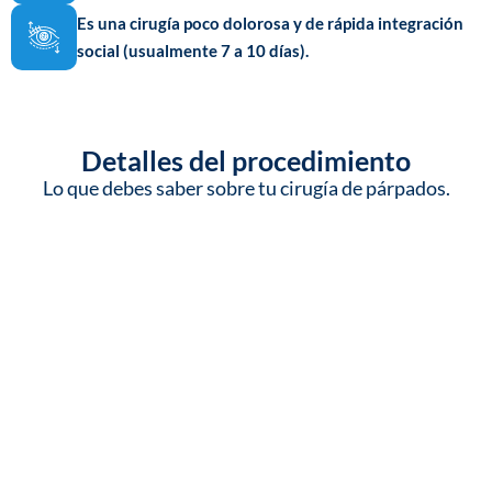
Es una cirugía poco dolorosa y de rápida integración
social (usualmente 7 a 10 días).
Detalles del procedimiento
Lo que debes saber sobre tu cirugía de párpados.
Anestesia y Tiempo
Generalmente utilizamos anestesia local con
sedación o anestesia general suave, según tu
comodidad. La intervención dura entre 1 y 2
horas.