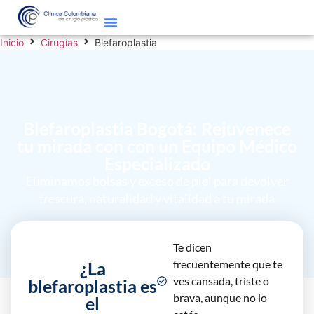
Inicio
Cirugías
Blefaroplastia
Blefaroplastia Bogotá: Rejuvenece
tu mirada con con un Equipo Médico
Especializado
Eliminamos bolsas y exceso de piel para devolver
frescura, naturalidad y vitalidad a tu mirada
Te dicen
frecuentemente que te
¿La
ves cansada, triste o
blefaroplastia es
brava, aunque no lo
el