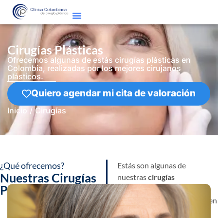
Cirugías Plásticas
Ofrecemos algunas de estás cirugías plásticas en
Colombia, realizadas por los mejores cirujanos
plásticos.
Quiero agendar mi cita de valoración
Inicio
/
Cirugías
¿Qué ofrecemos?
Estás son algunas de
Nuestras Cirugías
nuestras
cirugías
Plásticas
plásticas
realizadas por los
mejores cirujanos plásticos en
Colombia, generando total