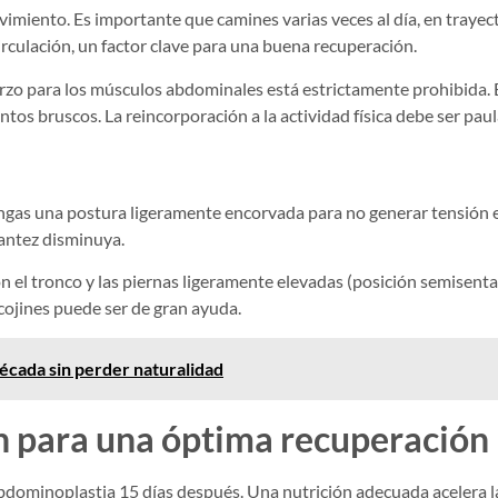
imiento. Es importante que camines varias veces al día, en trayect
irculación, un factor clave para una buena recuperación.
rzo para los músculos abdominales está estrictamente prohibida. E
entos bruscos. La reincorporación a la actividad física debe ser pa
gas una postura ligeramente encorvada para no generar tensión en 
rantez disminuya.
n el tronco y las piernas ligeramente elevadas (posición semisenta
cojines puede ser de gran ayuda.
década sin perder naturalidad
n para una óptima recuperación
bdominoplastia 15 días después. Una nutrición adecuada acelera la