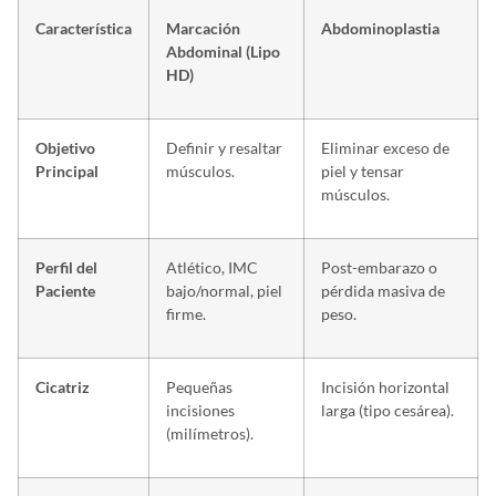
Característica
Marcación
Abdominoplastia
Abdominal (Lipo
HD)
Objetivo
Definir y resaltar
Eliminar exceso de
Principal
músculos.
piel y tensar
músculos.
Perfil del
Atlético, IMC
Post-embarazo o
Paciente
bajo/normal, piel
pérdida masiva de
firme.
peso.
Cicatriz
Pequeñas
Incisión horizontal
incisiones
larga (tipo cesárea).
(milímetros).