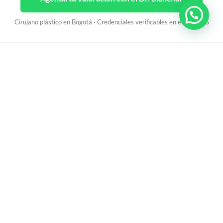
Cirujano plástico en Bogotá · Credenciales verificables en el RETHUS
El Dr. Fabián Blanchar y su equipo de apoyo
comparten el mismo compromiso de excelencia.
Seguridad, arte y ciencia al servicio de la armonía que
buscas.